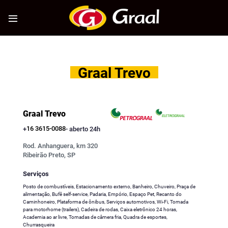
Skip
to
content
Graal Trevo
Graal Trevo
16 3615-0088
+
- aberto 24h
Rod. Anhanguera, km 320
Ribeirão Preto, SP
Posto de combustíveis, Estacionamento externo, Banheiro, Chuveiro, Praça de
alimentação, Bufê self-service, Padaria, Empório, Espaço Pet, Recanto do
Caminhoneiro, Plataforma de ônibus, Serviços automotivos, Wi-Fi, Tomada
para motorhome (trailers), Cadeira de rodas, Caixa eletrônico 24 horas,
Academia ao ar livre, Tomadas de câmera fria, Quadra de esportes,
Churrasqueira