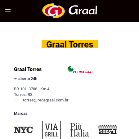
Skip
to
content
Graal Torres
Graal Torres
+
- aberto 24h
BR-101, 3708 - Km 4
Torres, RS
torres@redegraal.com.br
Marcas