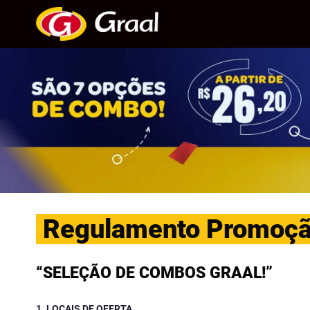
Skip
to
content
Regulamento Promoç
“SELEÇÃO DE COMBOS GRAAL!”
1. LOCAIS DE OFERTA