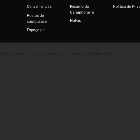
Conveniências
Recanto do
Política de Pri
Caminhoneiro
Postos de
Hotéis
combustível
Espaço pet
https://www.redegraal.com.br/wp-admin/customize.php