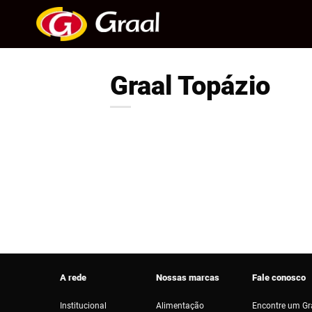
Skip
to
content
Graal Topázio
A rede
Nossas marcas
Fale conosco
Institucional
Alimentação
Encontre um Gr