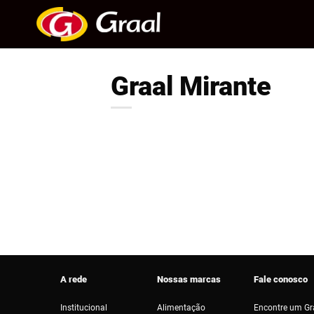
Skip
to
content
Graal Mirante
A rede
Nossas marcas
Fale conosco
Institucional
Alimentação
Encontre um Gr