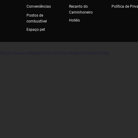
Conveniências
Recanto do
Política de Pri
Caminhoneiro
Postos de
Hotéis
combustível
Espaço pet
https://www.redegraal.com.br/wp-admin/customize.php